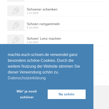
Schoener schenken
1.12.2025
Schoen rumgammeln
5.10.2025
Schoen‘ Lenz machen
2.04.2025
Schoen rübermachen
machts-euch-schoen.de verwendet ganz
3.10.2024
besonders schöne Cookies. Durch die
weitere Nutzung der Website stimmen Sie
Schoen verpeilt
12.01.2023
dieser Verwendung schön zu.
Datenschutzerklärung
Wär' ja noch
Na schön
schöner
Wer es sich hier schön gemacht hat: Impressum & Kontakt
© 2026 machts-euch-schoen.de - WordPress Theme by
Kadence WP