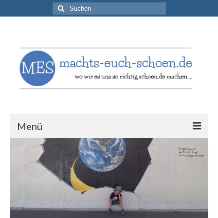
Suchen
nach:
Menü
Schoen gebloggt
Aktuelle Beiträge
Schoen zitiert
Zitate & Aphorismen
Schoen verlinkt