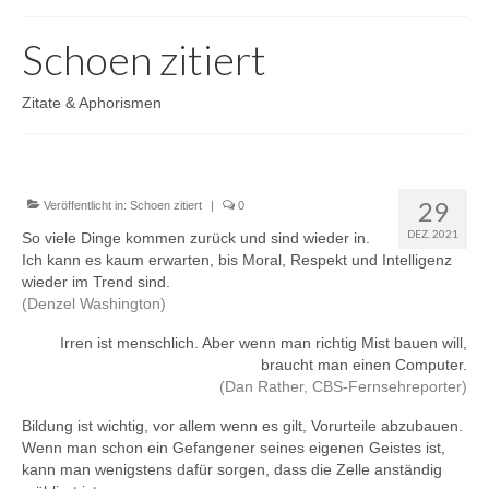
Partner & Freunde
Schoen zitiert
Schoen vorgestellt
Jochen Enste
Zitate & Aphorismen
29
Veröffentlicht in:
Schoen zitiert
|
0
DEZ. 2021
So viele Dinge kommen zurück und sind wieder in.
Ich kann es kaum erwarten, bis Moral, Respekt und Intelligenz
wieder im Trend sind.
(Denzel Washington)
Irren ist menschlich. Aber wenn man richtig Mist bauen will,
braucht man einen Computer.
(Dan Rather, CBS-Fernsehreporter)
Bildung ist wichtig, vor allem wenn es gilt, Vorurteile abzubauen.
Wenn man schon ein Gefangener seines eigenen Geistes ist,
kann man wenigstens dafür sorgen, dass die Zelle anständig