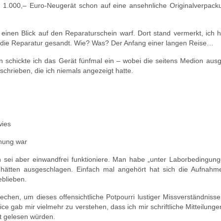
 1.000,– Euro-Neugerät schon auf eine ansehnliche Originalverpack
einen Blick auf den Reparaturschein warf. Dort stand vermerkt, ich 
an die Reparatur gesandt. Wie? Was? Der Anfang einer langen Reise…
chickte ich das Gerät fünfmal ein – wobei die seitens Medion ausge
hrieben, die ich niemals angezeigt hatte.
wies
dnung war
 sei aber einwandfrei funktioniere. Man habe „unter Laborbedingung
 hätten ausgeschlagen. Einfach mal angehört hat sich die Aufnahm
eblieben.
echen, um dieses offensichtliche Potpourri lustiger Missverständniss
ce gab mir vielmehr zu verstehen, dass ich mir schriftliche Mitteilung
ht gelesen würden.