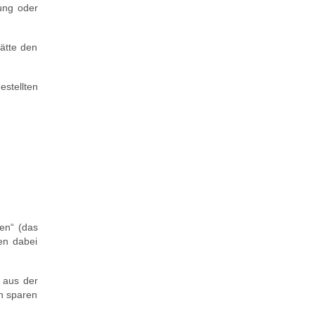
ung oder
hätte den
stellten
en“ (das
en dabei
e aus der
en sparen