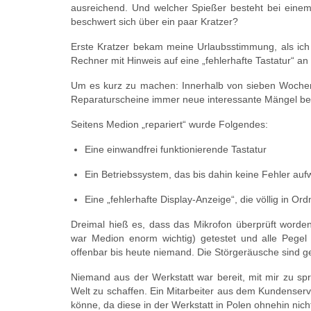
ausreichend. Und welcher Spießer besteht bei einem
beschwert sich über ein paar Kratzer?
Erste Kratzer bekam meine Urlaubsstimmung, als ich 
Rechner mit Hinweis auf eine „fehlerhafte Tastatur“ 
Um es kurz zu machen: Innerhalb von sieben Wochen s
Reparaturscheine immer neue interessante Mängel besc
Seitens Medion „repariert“ wurde Folgendes:
Eine einwandfrei funktionierende Tastatur
Ein Betriebssystem, das bis dahin keine Fehler auf
Eine „fehlerhafte Display-Anzeige“, die völlig in Or
Dreimal hieß es, dass das Mikrofon überprüft worden
war Medion enorm wichtig) getestet und alle Pegel
offenbar bis heute niemand. Die Störgeräusche sind g
Niemand aus der Werkstatt war bereit, mit mir zu spr
Welt zu schaffen. Ein Mitarbeiter aus dem Kundenservi
könne, da diese in der Werkstatt in Polen ohnehin nic