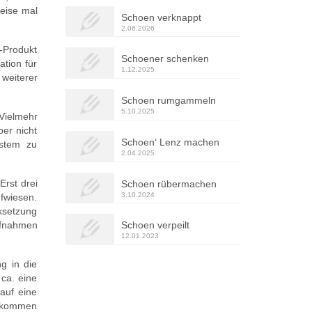
weise mal
Schoen verknappt
2.06.2026
-Produkt
Schoener schenken
tion für
1.12.2025
weiterer
Schoen rumgammeln
5.10.2025
 Vielmehr
er nicht
Schoen‘ Lenz machen
ystem zu
2.04.2025
Erst drei
Schoen rübermachen
3.10.2024
fwiesen.
ksetzung
ufnahmen
Schoen verpeilt
12.01.2023
g in die
ca. eine
auf eine
llkommen