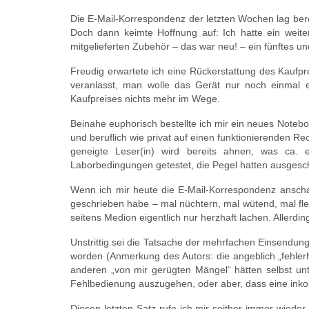
Die E-Mail-Korrespondenz der letzten Wochen lag berei
Doch dann keimte Hoffnung auf: Ich hatte ein weiter
mitgelieferten Zubehör – das war neu! – ein fünftes un
Freudig erwartete ich eine Rückerstattung des Kaufprei
veranlasst, man wolle das Gerät nur noch einmal e
Kaufpreises nichts mehr im Wege.
Beinahe euphorisch bestellte ich mir ein neues Notebo
und beruflich wie privat auf einen funktionierenden 
geneigte Leser(in) wird bereits ahnen, was ca.
Laborbedingungen getestet, die Pegel hatten ausgesc
Wenn ich mir heute die E-Mail-Korrespondenz anscha
geschrieben habe – mal nüchtern, mal wütend, mal fleh
seitens Medion eigentlich nur herzhaft lachen. Allerd
Unstrittig sei die Tatsache der mehrfachen Einsendu
worden (Anmerkung des Autors: die angeblich „fehlerh
anderen „von mir gerügten Mängel“ hätten selbst unt
Fehlbedienung auszugehen, oder aber, dass eine inkomp
Diesen letzten Satz rufe ich mir seither immer wiede