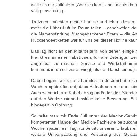
wolle es mir zuflüstern „Aber ich kann doch nichts dafü
völlig unschuldig.
Trotzdem möchten meine Familie und ich in diesem
mehr die Lüfter-Luft im Raum teilen – geschweige de
die Namensfindung frischgebackener Eltern – die An
Rücksendeetiketten war für uns bei dieser Hotline kau
Das lag nicht an den Mitarbeitern, von denen einige
krankt es an einem abstrusen, für alle Beteiligten
angreifbar zu machen, Service und Werkstatt imm
kommunizieren schwerer wiegt, als der Hauch eines 
Dabei begann alles ganz harmlos: Ende Juni hatte ich
Wochen später fiel auf, dass Aufnahmen mit dem ei
Auch wenn ich alle Kabel abzog und/oder den Standor
auf den Werkszustand bewirkte keine Besserung. B
hingegen in Ordnung.
So teilte man mir Ende Juli unter der Medion-Servic
kompetenten Hände der Medion-Fachleute beizukommen.
Woche später, ein Tag vor Antritt unserer Urlaubsre
weitere Umverpackung und Polsterung des Gerätes