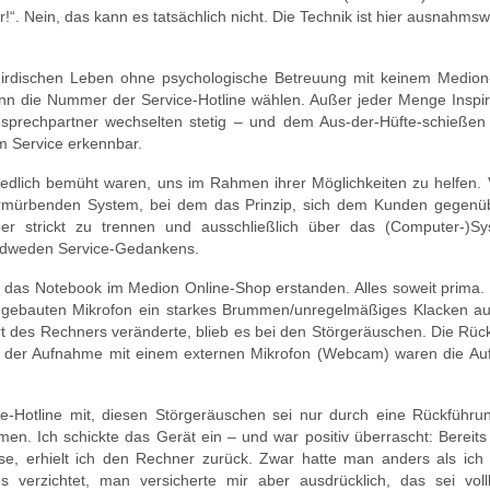
r!“. Nein, das kann es tatsächlich nicht. Die Technik ist hier ausnahms
 irdischen Leben ohne psychologische Betreuung mit keinem Medion
nn die Nummer der Service-Hotline wählen. Außer jeder Menge Inspira
sprechpartner wechselten stetig – und dem Aus-der-Hüfte-schießen 
m Service erkennbar.
 redlich bemüht waren, uns im Rahmen ihrer Möglichkeiten zu helfen.
 zermürbenden System, bei dem das Prinzip, sich dem Kunden gegenüb
er strickt zu trennen und ausschließlich über das (Computer-)S
jedweden Service-Gedankens.
 das Notebook im Medion Online-Shop erstanden. Alles soweit prima. 
ngebauten Mikrofon ein starkes Brummen/unregelmäßiges Klacken au
t des Rechners veränderte, blieb es bei den Störgeräuschen. Die Rüc
ei der Aufnahme mit einem externen Mikrofon (Webcam) waren die A
e-Hotline mit, diesen Störgeräuschen sei nur durch eine Rückführun
 Ich schickte das Gerät ein – und war positiv überrascht: Bereits 
ise, erhielt ich den Rechner zurück. Zwar hatte man anders als ich 
 verzichtet, man versicherte mir aber ausdrücklich, das sei vo