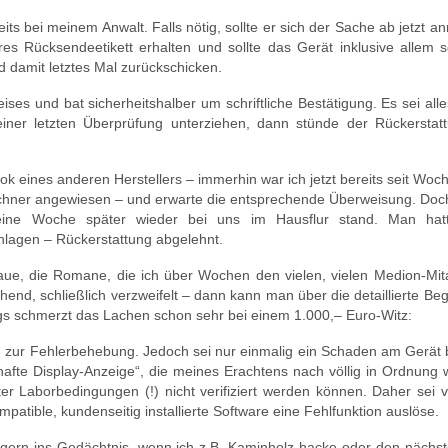
ts bei meinem Anwalt. Falls nötig, sollte er sich der Sache ab jetzt 
es Rücksendeetikett erhalten und sollte das Gerät inklusive allem s
d damit letztes Mal zurückschicken.
ses und bat sicherheitshalber um schriftliche Bestätigung. Es sei alle
iner letzten Überprüfung unterziehen, dann stünde der Rückerstat
ok eines anderen Herstellers – immerhin war ich jetzt bereits seit Wo
Rechner angewiesen – und erwarte die entsprechende Überweisung. Doc
 eine Woche später wieder bei uns im Hausflur stand. Man hat
hlagen – Rückerstattung abgelehnt.
ue, die Romane, die ich über Wochen den vielen, vielen Medion-Mita
end, schließlich verzweifelt – dann kann man über die detaillierte B
ings schmerzt das Lachen schon sehr bei einem 1.000,– Euro-Witz:
ng zur Fehlerbehebung. Jedoch sei nur einmalig ein Schaden am Gerät
afte Display-Anzeige“, die meines Erachtens nach völlig in Ordnung w
er Laborbedingungen (!) nicht verifiziert werden können. Daher sei 
atible, kundenseitig installierte Software eine Fehlfunktion auslöse.
r gern ins Gedächtnis, wenn ich z.B. Kaminholz hacke oder den nächs