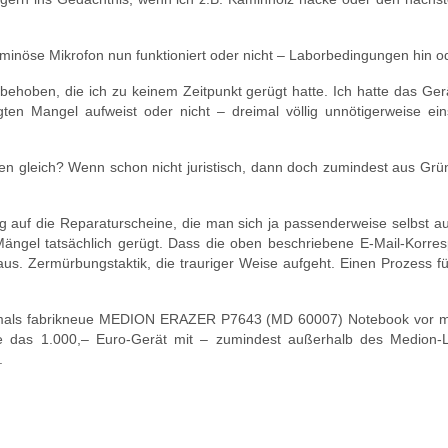
ominöse Mikrofon nun funktioniert oder nicht – Laborbedingungen hin od
ehoben, die ich zu keinem Zeitpunkt gerügt hatte. Ich hatte das Ger
en Mangel aufweist oder nicht – dreimal völlig unnötigerweise ein
en gleich? Wenn schon nicht juristisch, dann doch zumindest aus Grü
g auf die Reparaturscheine, die man sich ja passenderweise selbst au
Mängel tatsächlich gerügt. Dass die oben beschriebene E-Mail-Korre
us. Zermürbungstaktik, die trauriger Weise aufgeht. Einen Prozess fü
ehemals fabrikneue MEDION ERAZER P7643 (MD 60007) Notebook vor mi
ade das 1.000,– Euro-Gerät mit – zumindest außerhalb des Medion-
.