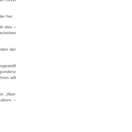
er her.
ät also –
schicken
nden der
sgestellt
spondenz
hren will
r. „Aber
Labors –