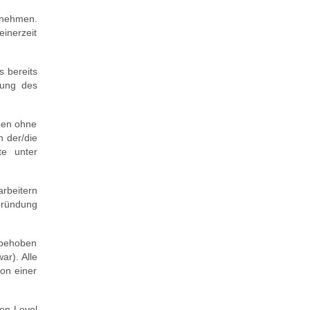
annehmen.
einerzeit
s bereits
tung des
chen ohne
h der/die
te unter
rbeitern
egründung
 behoben
ar). Alle
von einer
ten Level